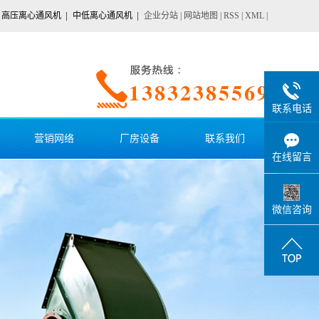
高压离心通风机
中低离心通风机
企业分站
|
网站地图
|
RSS
|
XML
|
联系电话
营销网络
厂房设备
联系我们
在线留言
微信咨询