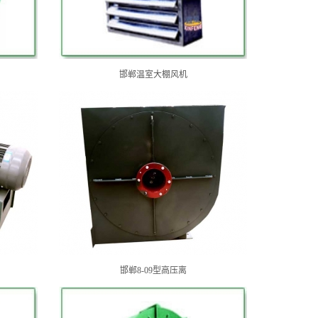
邯郸温室大棚风机
邯郸8-09型高压离