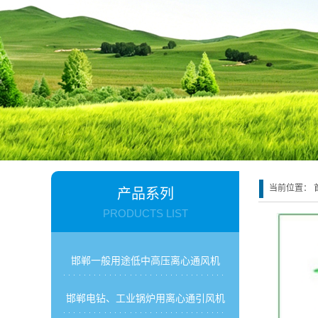
邯郸叶轮
邯郸轴流
当前位置：
产品系列
PRODUCTS LIST
邯郸一般用途低中高压离心通风机
邯郸电钻、工业锅炉用离心通引风机