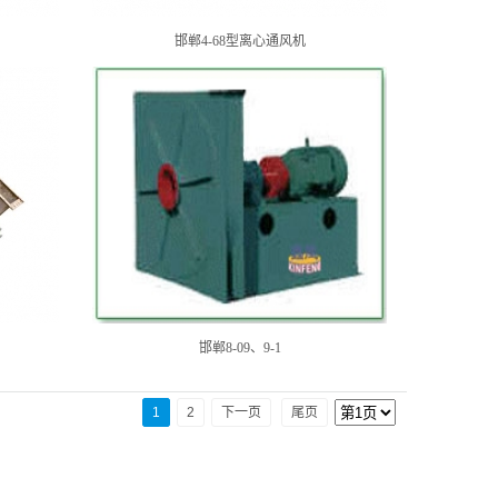
邯郸4-68型离心通风机
邯郸8-09、9-1
1
2
下一页
尾页