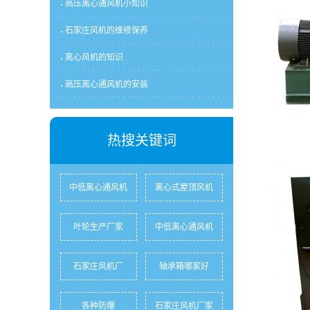
高压离心通风机小知识
石家庄风机的维修保养
离心风机的知识
高压离心通风机的安装
热搜关键词
中低离心通风机
离心式屋顶风机
叶轮生产厂家
中低离心通风机
石家庄风机厂
轴承箱哪家好
各种防爆
石家庄风机厂家