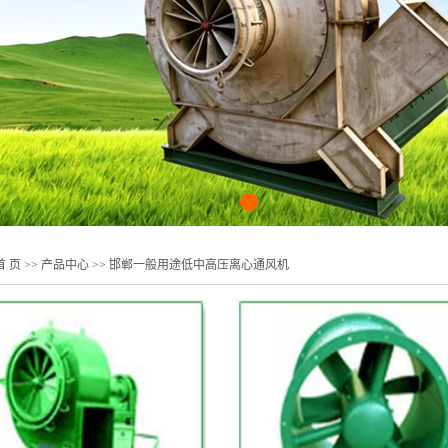
1
首 页
>>
产品中心
>>
邯郸一般用途低中高压离心通风机