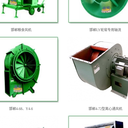
邯郸粮食风机
邯郸LY轮窑专用轴流
邯郸4-68、Y4-6
邯郸4-72型离心通风机