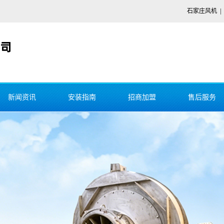
石家庄风机
新闻资讯
安装指南
招商加盟
售后服务
心通风
公司新闻
心通引
行业新闻
技术知识