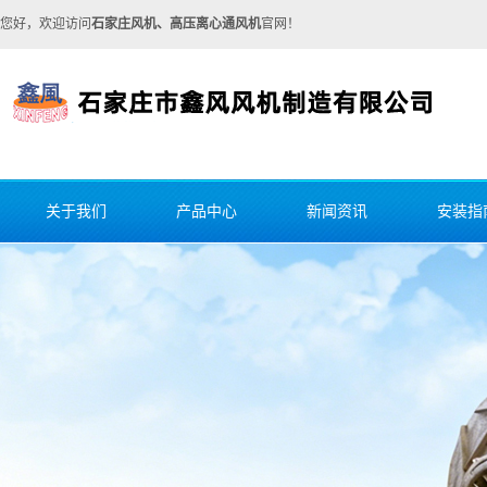
您好，欢迎访问
石家庄风机、高压离心通风机
官网！
关于我们
产品中心
新闻资讯
安装指
公司简介
一般用途低中高压离心通风机
公司新闻
厂房设备
电钻、工业锅炉用离心通引风机
行业新闻
营业执照
动平衡机
技术知识
各种防爆
调风门
轴承箱