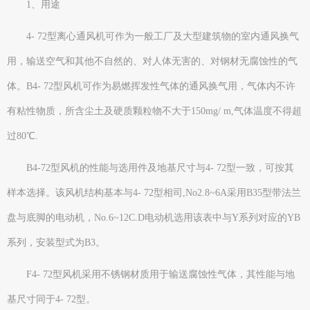
1、用途
4- 72型离心通风机可作为一般工厂及大型建筑物的室内通风换气
用，输送空气和其他不自然的、对人体无害的、对钢材无腐蚀性的气
体。B4- 72型风机可作为易燃挥发性气体的通风换气用，气体内不许
有粘性物质，所含尘土及硬质颗粒物不大于150mg/ m,气体温度不得超
过80℃.
B4-72型风机的性能与选用件及地基尺寸与4- 72型一致，可按其
样本选择。该风机结构基本与4- 72型相司,No2.8~6A采用B35型带法兰
盘与底脚的电动机，No.6~12C.D电动机选用该表中与Y系列对应的YB
系列，安装型式为B3。
F4- 72型风机采用不锈钢材质用于输送腐蚀性气体，其性能与地
基尺寸同于4- 72型。