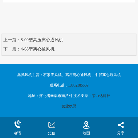
上一篇：
8-09型高压离心通风机
下一篇：
4-68型离心通风机
鑫风风机主营：石家庄风机、高压离心通风机、中低离心通风机
联系电话：
13832385569
地址：河北省辛集市南吕村 技术支持：
荣力达科技
营业执照
电话
短信
地图
分享